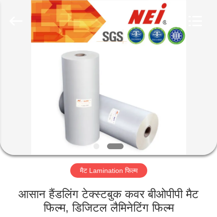
2026
GUANGDONG NEW ERA
COMPOSITE
MATERIAL CO., LTD..
All
Rights
Reserved.
घर
उत्पादों
वीआर
दिखाएँ
हमारे
मैट Lamination फिल्म
बारे
में
आसान हैंडलिंग टेक्स्टबुक कवर बीओपीपी मैट
फिल्म, डिजिटल लैमिनेटिंग फिल्म