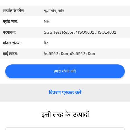
कारखाना
उत्पत्ति के प्लेस:
गुआंग्डोंग, चीन
भ्रमण
ब्रांड नाम:
NEi
गुणवत्ता
प्रमाणन:
SGS Test Report / ISO9001 / ISO14001
नियंत्रण
मॉडल संख्या:
मैट
हाई लाइट:
,
मैट लैमिनेटिंग फिल्म
हॉट लैमिनेटिंग फिल्म
संपर्क
करें
हमसे संपर्क करें!
एक
विवरण प्रकट करें
उद्धरण
का
इसी तरह के उत्पादों
अनुरोध
करें