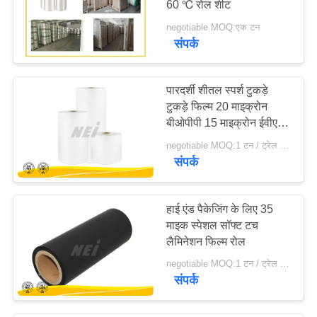
60 ℃ रोल शीट
negotiable MOQ:एक टन
संपर्क
पारदर्शी शीतल स्पर्श टुकड़े
टुकड़े फिल्म 20 माइक्रोन
बीओपीपी 15 माइक्रोन ईवीए
सामग्री
negotiable MOQ:1 टन / ट्रेल आदेश बातचीत योग्य
संपर्क
हाई एंड पैकेजिंग के लिए 35
माइक स्पेशल सॉफ्ट टच
लैमिनेशन फिल्म रोल
negotiable MOQ:1 टन / ट्रेल आदेश बातचीत योग्य
संपर्क