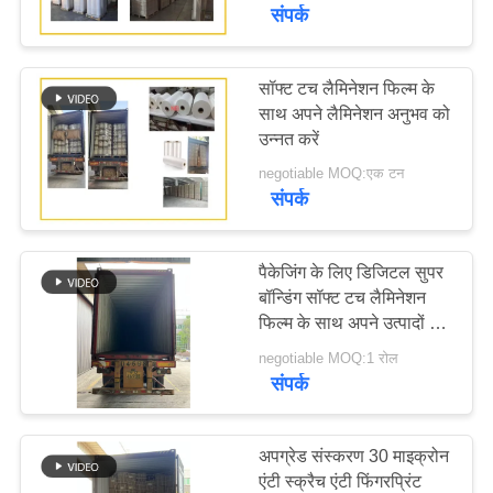
कारखाना
संपर्क
भ्रमण
सॉफ्ट टच लैमिनेशन फिल्म के
साथ अपने लैमिनेशन अनुभव को
गुणवत्ता
उन्नत करें
नियंत्रण
negotiable MOQ:एक टन
संपर्क
संपर्क
करें
पैकेजिंग के लिए डिजिटल सुपर
बॉन्डिंग सॉफ्ट टच लैमिनेशन
फिल्म के साथ अपने उत्पादों को
एक
आसानी से सुरक्षित और बेहतर
negotiable MOQ:1 रोल
उद्धरण
बनाएं
संपर्क
का
अनुरोध
अपग्रेड संस्करण 30 माइक्रोन
करें
एंटी स्क्रैच एंटी फिंगरप्रिंट