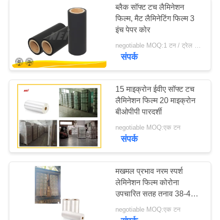
ब्लैक सॉफ्ट टच लैमिनेशन
फिल्म, मैट लैमिनेटिंग फिल्म 3
इंच पेपर कोर
negotiable MOQ:1 टन / ट्रेल आदेश बातचीत योग्य
संपर्क
15 माइक्रोन ईवीए सॉफ्ट टच
लैमिनेशन फिल्म 20 माइक्रोन
बीओपीपी पारदर्शी
negotiable MOQ:एक टन
संपर्क
मखमल प्रभाव नरम स्पर्श
लेमिनेशन फिल्म कोरोना
उपचारित सतह तनाव 38-42
डायने/सेमी
negotiable MOQ:एक टन