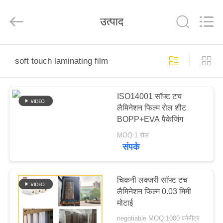
2026
GUANGDONG NEW ERA
COMPOSITE
उत्पाद
MATERIAL CO., LTD..
All
Rights
Reserved.
घर
soft touch laminating film
उत्पादों
ISO14001 सॉफ्ट टच
लैमिनेशन फिल्म रोल शीट
वीआर
BOPP+EVA पैकेजिंग
दिखाएँ
MOQ:1 रोल
संपर्क
हमारे
बारे
चिकनी लक्जरी सॉफ्ट टच
लैमिनेशन फिल्म 0.03 मिमी
में
मोटाई
negotiable MOQ:1000 वर्गमीटर