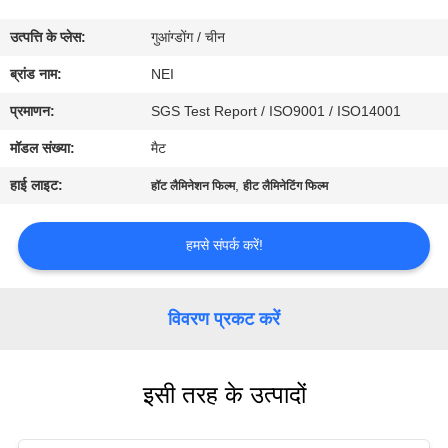
कारखाना
उत्पत्ति के प्लेस:
गुआंग्डोंग / चीन
भ्रमण
ब्रांड नाम:
NEI
गुणवत्ता
प्रमाणन:
SGS Test Report / ISO9001 / ISO14001
नियंत्रण
मॉडल संख्या:
मैट
हाई लाइट:
,
हॉट लैमिनेशन फिल्म
हीट लैमिनेटिंग फिल्म
संपर्क
करें
हमसे संपर्क करें!
एक
विवरण प्रकट करें
उद्धरण
का
इसी तरह के उत्पादों
अनुरोध
करें