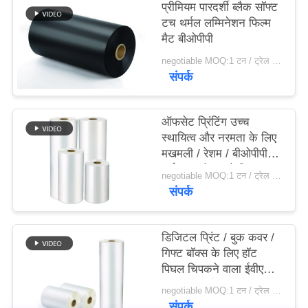
प्रीमियम पारदर्शी ब्लैक सॉफ्ट
टच थर्मल लम्मिनेशन फिल्म
साइटमैप
मैट बीओपीपी
negotiable MOQ:1 टन / ट्रेल आदेश बातचीत योग्य
संपर्क
PRIVACY
POLICY
ऑफसेट प्रिंटिंग उच्च
स्थायित्व और नरमता के लिए
मखमली / रेशम / बीओपीपी
थर्मल टुकड़े टुकड़े फिल्म
negotiable MOQ:1 टन / ट्रेल आदेश बातचीत योग्य
संपर्क
डिजिटल प्रिंट / बुक कवर /
गिफ्ट बॉक्स के लिए हॉट
पिघल चिपकने वाला ईवीए
बीओपीपी थर्मल लैमिनेशन
negotiable MOQ:1 टन / ट्रेल आदेश बातचीत योग्य
फिल्म
संपर्क