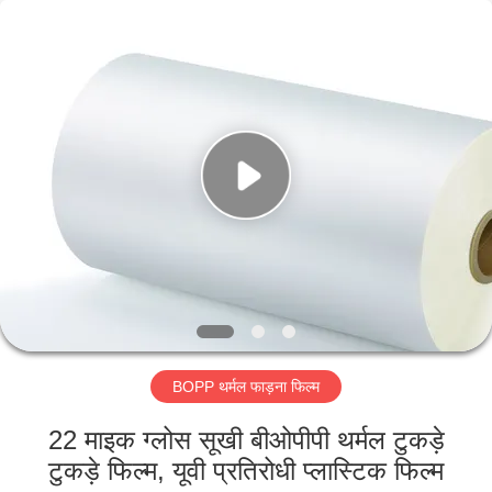
2026
GUANGDONG NEW ERA
COMPOSITE
MATERIAL CO., LTD..
All
Rights
Reserved.
घर
उत्पादों
वीआर
दिखाएँ
हमारे
BOPP थर्मल फाड़ना फिल्म
बारे
में
22 माइक ग्लोस सूखी बीओपीपी थर्मल टुकड़े
टुकड़े फिल्म, यूवी प्रतिरोधी प्लास्टिक फिल्म