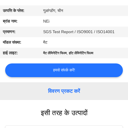
कारखाना
उत्पत्ति के प्लेस:
गुआंग्डोंग, चीन
भ्रमण
ब्रांड नाम:
NEi
गुणवत्ता
प्रमाणन:
SGS Test Report / ISO9001 / ISO14001
नियंत्रण
मॉडल संख्या:
मैट
हाई लाइट:
,
मैट लैमिनेटिंग फिल्म
हॉट लैमिनेटिंग फिल्म
संपर्क
करें
हमसे संपर्क करें!
एक
विवरण प्रकट करें
उद्धरण
का
इसी तरह के उत्पादों
अनुरोध
करें