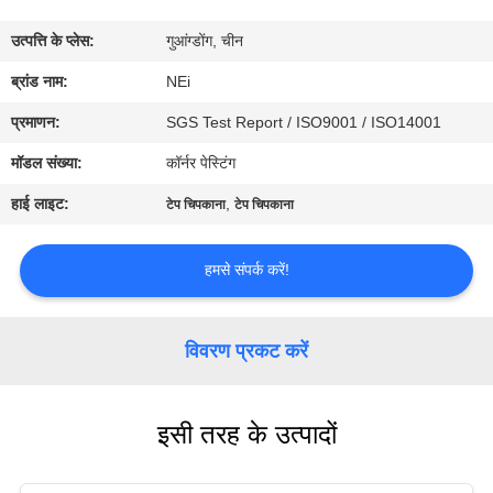
कारखाना
उत्पत्ति के प्लेस:
गुआंग्डोंग, चीन
भ्रमण
ब्रांड नाम:
NEi
गुणवत्ता
प्रमाणन:
SGS Test Report / ISO9001 / ISO14001
नियंत्रण
मॉडल संख्या:
कॉर्नर पेस्टिंग
हाई लाइट:
,
टेप चिपकाना
टेप चिपकाना
संपर्क
करें
हमसे संपर्क करें!
एक
विवरण प्रकट करें
उद्धरण
का
इसी तरह के उत्पादों
अनुरोध
करें