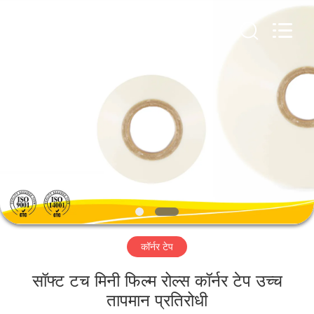
2026
GUANGDONG NEW ERA
COMPOSITE
MATERIAL CO., LTD..
All
Rights
Reserved.
घर
उत्पादों
वीआर
दिखाएँ
हमारे
कॉर्नर टेप
बारे
में
सॉफ्ट टच मिनी फिल्म रोल्स कॉर्नर टेप उच्च
तापमान प्रतिरोधी