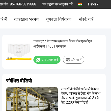
समर्थन :
86-768-5819888
एक उद्धरण का अनुरोध करें
Hindi
रे में
कारखाना भ्रमण
गुणवत्ता नियंत्रण
संपर्क करें
चमकदार / मैट साफ़ बुक कवर फिल्म रोल एसजीएस
आईएसओ 14001 प्रमाणन
अब संपर्क करें
और जानें
संबंधित वीडियो
पारदर्शी बीओपीपी थर्मल लेमिनेशन
फिल्म, कोरिया से ईवीए गोंद के साथ
और पारदर्शी सुरक्षात्मक कोटिंग के
लिए 2200 मिमी चौड़ाई