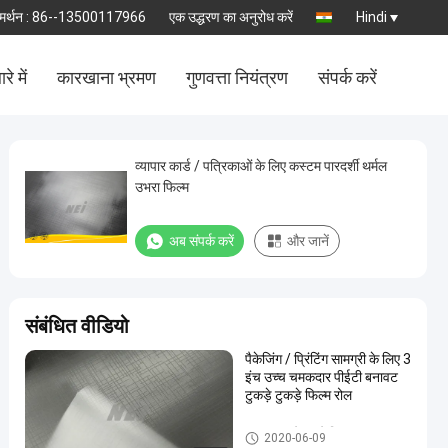
मर्थन :
86--13500117966
एक उद्धरण का अनुरोध करें
Hindi
रे में
कारखाना भ्रमण
गुणवत्ता नियंत्रण
संपर्क करें
व्यापार कार्ड / पत्रिकाओं के लिए कस्टम पारदर्शी थर्मल
उभरा फिल्म
अब संपर्क करें
और जानें
संबंधित वीडियो
पैकेजिंग / प्रिंटिंग सामग्री के लिए 3
इंच उच्च चमकदार पीईटी बनावट
टुकड़े टुकड़े फिल्म रोल
बनावट टुकड़े टुकड़े फिल्म
2020-06-09