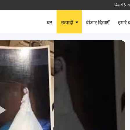
बिक्री & स
घर
उत्पादों
वीआर दिखाएँ
हमारे बा