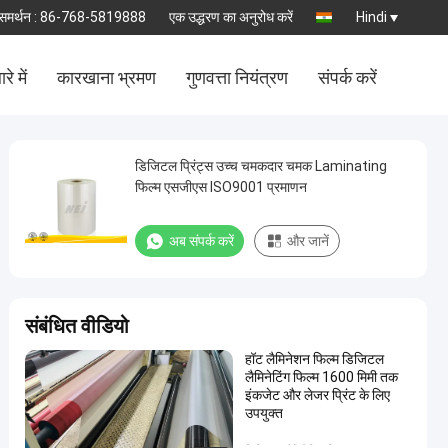
समर्थन :
86-768-5819888
एक उद्धरण का अनुरोध करें
Hindi
रे में
कारखाना भ्रमण
गुणवत्ता नियंत्रण
संपर्क करें
डिजिटल प्रिंट्स उच्च चमकदार चमक Laminating
फिल्म एसजीएस ISO9001 प्रमाणन
अब संपर्क करें
और जानें
संबंधित वीडियो
हॉट लैमिनेशन फिल्म डिजिटल
लैमिनेटिंग फिल्म 1600 मिमी तक
इंकजेट और लेजर प्रिंट के लिए
उपयुक्त