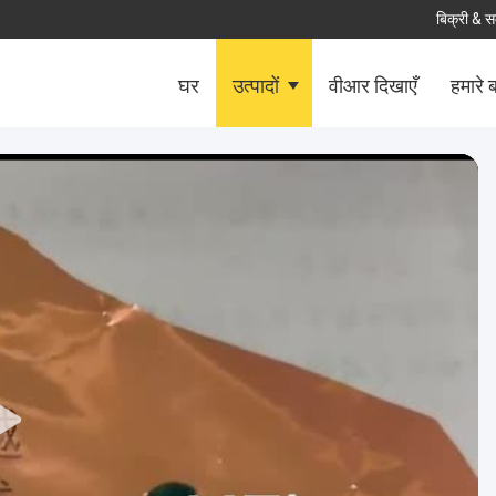
बिक्री & स
घर
उत्पादों
वीआर दिखाएँ
हमारे बा