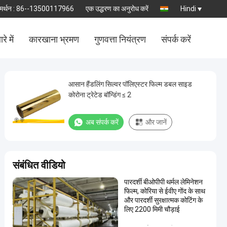
मर्थन :
86--13500117966
एक उद्धरण का अनुरोध करें
Hindi
रे में
कारखाना भ्रमण
गुणवत्ता नियंत्रण
संपर्क करें
आसान हैंडलिंग सिल्वर पॉलिएस्टर फिल्म डबल साइड
कोरोना ट्रेटेड बॉन्डिंग ≤ 2
अब संपर्क करें
और जानें
संबंधित वीडियो
पारदर्शी बीओपीपी थर्मल लेमिनेशन
फिल्म, कोरिया से ईवीए गोंद के साथ
और पारदर्शी सुरक्षात्मक कोटिंग के
लिए 2200 मिमी चौड़ाई