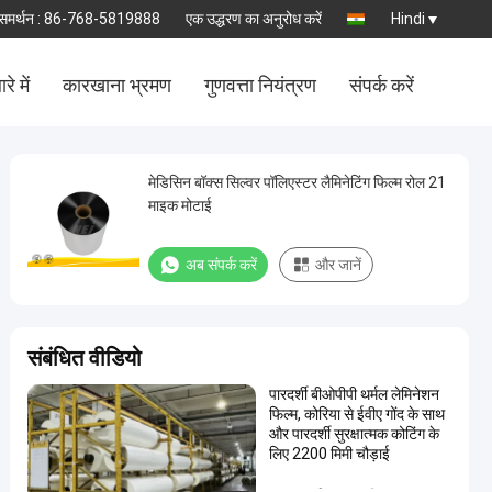
समर्थन :
86-768-5819888
एक उद्धरण का अनुरोध करें
Hindi
रे में
कारखाना भ्रमण
गुणवत्ता नियंत्रण
संपर्क करें
मेडिसिन बॉक्स सिल्वर पॉलिएस्टर लैमिनेटिंग फिल्म रोल 21
माइक मोटाई
अब संपर्क करें
और जानें
संबंधित वीडियो
पारदर्शी बीओपीपी थर्मल लेमिनेशन
फिल्म, कोरिया से ईवीए गोंद के साथ
और पारदर्शी सुरक्षात्मक कोटिंग के
लिए 2200 मिमी चौड़ाई