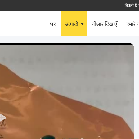
बिक्री & 
घर
उत्पादों
वीआर दिखाएँ
हमारे बा