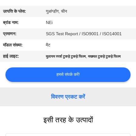
कारखाना
उत्पत्ति के प्लेस:
गुआंग्डोंग, चीन
भ्रमण
ब्रांड नाम:
NEi
गुणवत्ता
प्रमाणन:
SGS Test Report / ISO9001 / ISO14001
नियंत्रण
मॉडल संख्या:
मैट
हाई लाइट:
,
मुलायम स्पर्श टुकड़े टुकड़े फिल्म
मखमल टुकड़े टुकड़े फिल्म
संपर्क
करें
हमसे संपर्क करें!
एक
विवरण प्रकट करें
उद्धरण
का
इसी तरह के उत्पादों
अनुरोध
करें