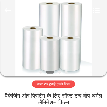
2026
GUANGDONG NEW ERA
COMPOSITE
MATERIAL CO., LTD..
All
Rights
Reserved.
घर
उत्पादों
वीआर
दिखाएँ
हमारे
सॉफ्ट टच टुकड़े टुकड़े फिल्म
बारे
में
पैकेजिंग और प्रिंटिंग के लिए सॉफ्ट टच बोप थर्मल
लैमिनेशन फिल्म