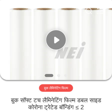
2026
GUANGDONG NEW ERA
COMPOSITE
MATERIAL CO., LTD..
All
Rights
Reserved.
घर
उत्पादों
वीआर
दिखाएँ
हमारे
बुक लैमिनेटिंग फिल्म
बारे
में
बुक सॉफ्ट टच लैमिनेटिंग फिल्म डबल साइड
कोरोना ट्रेटेड बॉन्डिंग ≤ 2