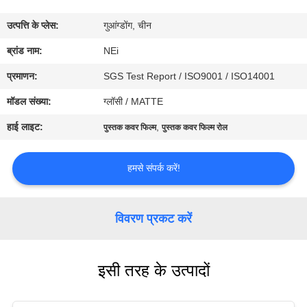
कारखाना
उत्पत्ति के प्लेस:
गुआंग्डोंग, चीन
भ्रमण
ब्रांड नाम:
NEi
गुणवत्ता
प्रमाणन:
SGS Test Report / ISO9001 / ISO14001
नियंत्रण
मॉडल संख्या:
ग्लॉसी / MATTE
हाई लाइट:
,
पुस्तक कवर फिल्म
पुस्तक कवर फिल्म रोल
संपर्क
करें
हमसे संपर्क करें!
एक
विवरण प्रकट करें
उद्धरण
का
इसी तरह के उत्पादों
अनुरोध
करें