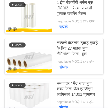
1 इंच बीओपीपी थर्मल बुक
लैमिनेटिंग फिल्म, पारदर्शी
साइटमैप
पुस्तक कवरिंग फिल्म
negotiable MOQ:1 टन / ट्रेल आदेश बातचीत योग्य
संपर्क
PRIVACY
POLICY
लक्जरी कैटलॉग टुकड़े टुकड़े
के लिए 27 माइक बुक
लैमिनेटिंग फिल्म, बुक
प्रोटेक्शन फिल्म
negotiable MOQ:1 टन / ट्रेल आदेश बातचीत योग्य
संपर्क
चमकदार / मैट साफ़ बुक
कवर फिल्म रोल एसजीएस
आईएसओ 14001 प्रमाणन
negotiable MOQ:1 टन / ट्रेल आदेश बातचीत योग्य
संपर्क