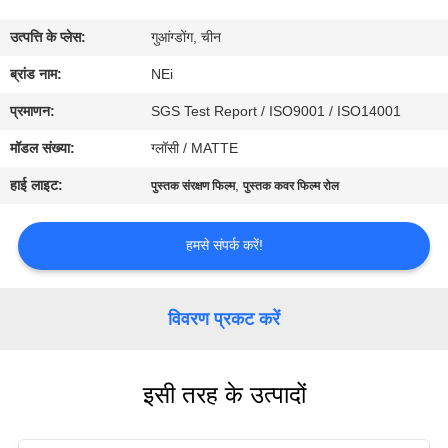
कारखाना
उत्पत्ति के प्लेस:
गुआंग्डोंग, चीन
भ्रमण
ब्रांड नाम:
NEi
गुणवत्ता
प्रमाणन:
SGS Test Report / ISO9001 / ISO14001
नियंत्रण
मॉडल संख्या:
ग्लॉसी / MATTE
हाई लाइट:
,
पुस्तक संरक्षण फिल्म
पुस्तक कवर फिल्म रोल
संपर्क
करें
हमसे संपर्क करें!
एक
विवरण प्रकट करें
उद्धरण
का
इसी तरह के उत्पादों
अनुरोध
करें