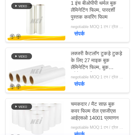
1 इंच बीओपीपी थर्मल बुक
लैमिनेटिंग फिल्म, पारदर्शी
साइटमैप
पुस्तक कवरिंग फिल्म
negotiable MOQ:1 टन / ट्रेल आदेश बातचीत योग्य
संपर्क
PRIVACY
POLICY
लक्जरी कैटलॉग टुकड़े टुकड़े
के लिए 27 माइक बुक
लैमिनेटिंग फिल्म, बुक
प्रोटेक्शन फिल्म
negotiable MOQ:1 टन / ट्रेल आदेश बातचीत योग्य
संपर्क
चमकदार / मैट साफ़ बुक
कवर फिल्म रोल एसजीएस
आईएसओ 14001 प्रमाणन
negotiable MOQ:1 टन / ट्रेल आदेश बातचीत योग्य
संपर्क