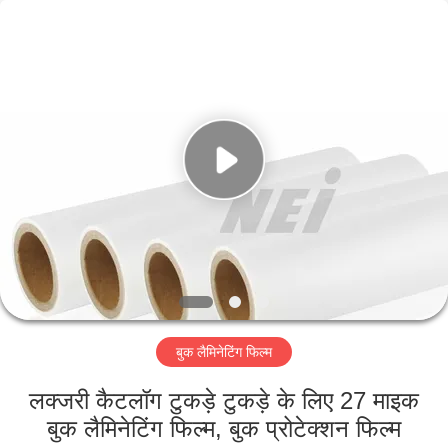
2026
GUANGDONG NEW ERA
COMPOSITE
MATERIAL CO., LTD..
All
Rights
Reserved.
घर
उत्पादों
वीआर
दिखाएँ
हमारे
बुक लैमिनेटिंग फिल्म
बारे
में
लक्जरी कैटलॉग टुकड़े टुकड़े के लिए 27 माइक
बुक लैमिनेटिंग फिल्म, बुक प्रोटेक्शन फिल्म